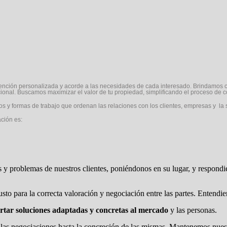
ención personalizada y acorde a las necesidades de cada interesado. Brindamos 
onal. Buscamos maximizar el valor de tu propiedad, simplificando el proceso de 
os y formas de trabajo que ordenan las relaciones con los clientes, empresas y la
ación es:
os y problemas de nuestros clientes, poniéndonos en su lugar, y respond
sto para la correcta valoración y negociación entre las partes. Entendi
ortar soluciones adaptadas y concretas al mercado
y las personas.
de las negociaciones hasta la concreción de las mismas. Mantenemos nue