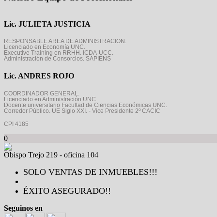
Lic. JULIETA JUSTICIA
RESPONSABLE AREA DE ADMINISTRACION.
Licenciado en Economía UNC.
Executive Training en RRHH. ICDA-UCC.
Administración de Consorcios. SAPIENS
Lic. ANDRES ROJO
COORDINADOR GENERAL.
Licenciado en Administración UNC.
Docente universitario Facultad de Ciencias Económicas UNC.
Corredor Público. UE Siglo XXI. - Vice Presidente 2º CACIC
CPI 4185
0
Obispo Trejo 219 - oficina 104
SOLO VENTAS DE INMUEBLES!!!
ÉXITO ASEGURADO!!
Seguinos en