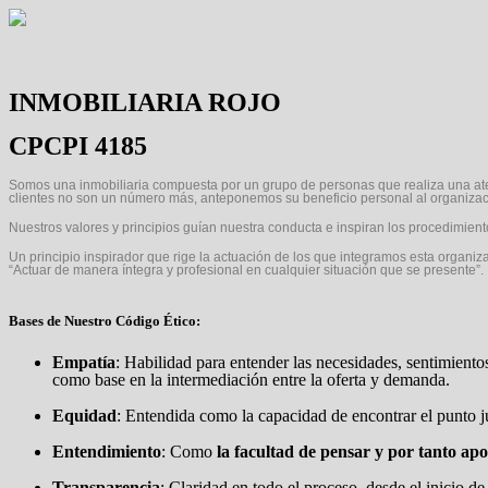
INMOBILIARIA ROJO
CPCPI 4185
Somos una inmobiliaria compuesta por un grupo de personas que realiza una at
clientes no son un número más, anteponemos su beneficio personal al organizaci
Nuestros valores y principios guían nuestra conducta e inspiran los procedimient
Un principio inspirador que rige la actuación de los que integramos esta organiz
“Actuar de manera íntegra y profesional en cualquier situación que se presente”.
Bases de Nuestro Código Ético:
Empatía
: Habilidad para entender las necesidades, sentimient
como base en la intermediación entre la oferta y demanda.
Equidad
: Entendida como la capacidad de encontrar el punto ju
Entendimiento
: Como
la facultad de pensar y por tanto ap
Transparencia
: Claridad en todo el proceso, desde el inicio 